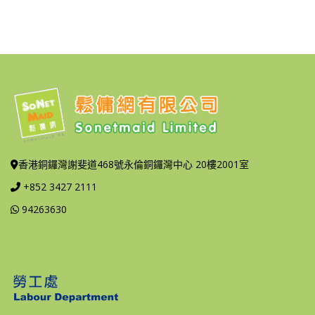
香港銅鑼灣謝斐道468號永倫銅鑼灣中心 20樓2001室
+852 3427 2111
94263630