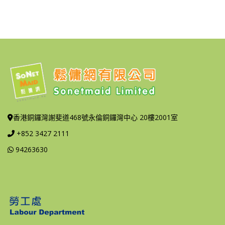
香港銅鑼灣謝斐道468號永倫銅鑼灣中心 20樓2001室
+852 3427 2111
94263630